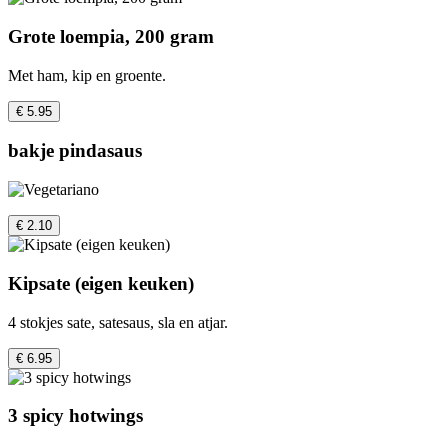
Grote loempia, 200 gram
Met ham, kip en groente.
€ 5.95
bakje pindasaus
€ 2.10
Kipsate (eigen keuken)
4 stokjes sate, satesaus, sla en atjar.
€ 6.95
3 spicy hotwings