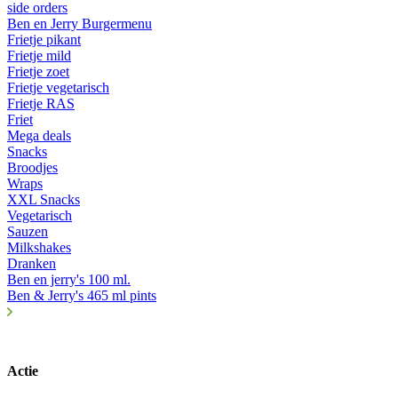
side orders
Ben en Jerry Burgermenu
Frietje pikant
Frietje mild
Frietje zoet
Frietje vegetarisch
Frietje RAS
Friet
Mega deals
Snacks
Broodjes
Wraps
XXL Snacks
Vegetarisch
Sauzen
Milkshakes
Dranken
Ben en jerry's 100 ml.
Ben & Jerry's 465 ml pints
Actie